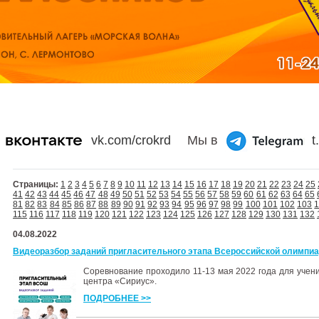
vk.com/crokrd
Мы в
t
Страницы:
1
2
3
4
5
6
7
8
9
10
11
12
13
14
15
16
17
18
19
20
21
22
23
24
25
41
42
43
44
45
46
47
48
49
50
51
52
53
54
55
56
57
58
59
60
61
62
63
64
65
81
82
83
84
85
86
87
88
89
90
91
92
93
94
95
96
97
98
99
100
101
102
103
115
116
117
118
119
120
121
122
123
124
125
126
127
128
129
130
131
132
04.08.2022
Видеоразбор заданий пригласительного этапа Всероссийской олимпи
Соревнование проходило 11-13 мая 2022 года для учени
центра «Сириус».
ПОДРОБНЕЕ >>