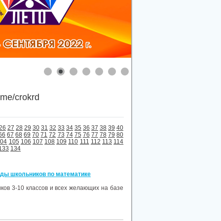
.me/crokrd
26
27
28
29
30
31
32
33
34
35
36
37
38
39
40
66
67
68
69
70
71
72
73
74
75
76
77
78
79
80
104
105
106
107
108
109
110
111
112
113
114
133
134
ады школьников по математике
ков 3-10 классов и всех желающих на базе