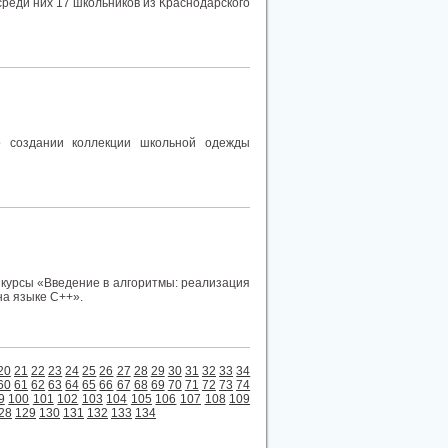
среди них 17 школьников из Краснодарского
о создании коллекции школьной одежды
 курсы «Введение в алгоритмы: реализация
на языке C++».
20
21
22
23
24
25
26
27
28
29
30
31
32
33
34
60
61
62
63
64
65
66
67
68
69
70
71
72
73
74
9
100
101
102
103
104
105
106
107
108
109
28
129
130
131
132
133
134