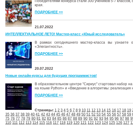
Победителями конкурса стали 300 учеников 5-7 классов, 
края.
ПОДРОБНЕЕ >>
21.07.2022
ИНТЕЛЛЕКТУАЛЬНОЕ ЛЕТО! Мастер-класс «Юный исследователь»
В рамках сегодняшнего мастер-класса вы узнаете 
«Элегантность».
ПОДРОБНЕЕ >>
20.07.2022
Новые онлайн-курсы для будущих программистов!
В образовательном центре "Сириус" стартовал набор на
на языке Python» и «Введение в алгоритмы: реализация 
ПОДРОБНЕЕ >>
Страницы:
1
2
3
4
5
6
7
8
9
10
11
12
13
14
15
16
17
18
19
35
36
37
38
39
40
41
42
43
44
45
46
47
48
49
50
51
52
53
54
55
56
57
58
59
75
76
77
78
79
80
81
82
83
84
85
86
87
88
89
90
91
92
93
94
95
96
97
98
9
110
111
112
113
114
115
116
117
118
119
120
121
122
123
124
125
126
127
1