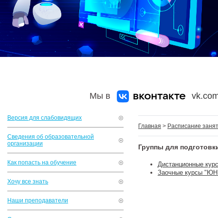
Мы в
vk.com
Версия для слабовидящих
Главная
>
Расписание заня
Сведения об образовательной
организации
Группы для подготовк
Как попасть на обучение
Дистанционные кур
Заочные курсы "Ю
Хочу все знать
Наши преподаватели