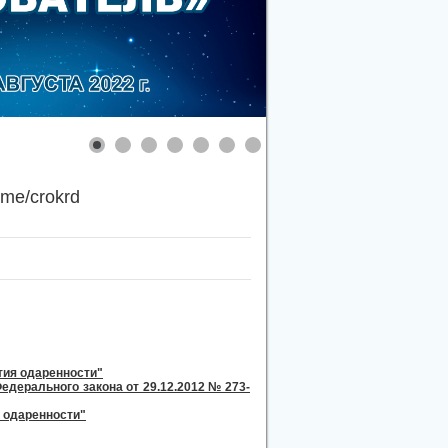
.me/crokrd
тия одаренности"
дерального закона от 29.12.2012 № 273-
 одаренности"