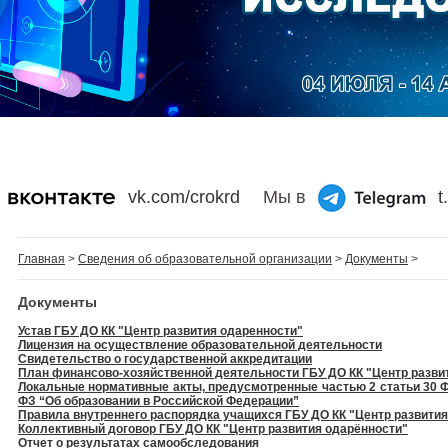
vk.com/crokrd
Мы в
t
Главная
>
Сведения об образовательной организации
>
Документы
>
Документы
Устав ГБУ ДО КК "Центр развития одаренности"
Лицензия на осуществление образовательной деятельности
Свидетельство о государственной аккредитации
План финансово-хозяйственной деятельности ГБУ ДО КК "Центр разви
Локальные нормативные акты, предусмотренные частью 2 статьи 30 Фе
ФЗ “Об образовании в Российской Федерации”
Правила внутреннего распорядка учащихся ГБУ ДО КК "Центр развития
Коллективный договор ГБУ ДО КК "Центр развития одарённости"
Отчет о результатах самообследования