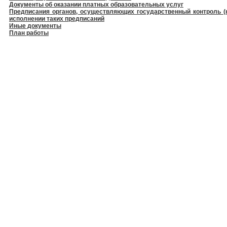
Документы об оказании платных образовательных услуг
Предписания органов, осуществляющих государственный контроль (н
исполнении таких предписаний
Иные документы
План работы