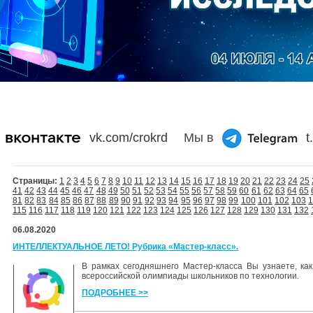
vk.com/crokrd
Мы в
t
Страницы:
1
2
3
4
5
6
7
8
9
10
11
12
13
14
15
16
17
18
19
20
21
22
23
24
25
41
42
43
44
45
46
47
48
49
50
51
52
53
54
55
56
57
58
59
60
61
62
63
64
65
81
82
83
84
85
86
87
88
89
90
91
92
93
94
95
96
97
98
99
100
101
102
103
115
116
117
118
119
120
121
122
123
124
125
126
127
128
129
130
131
132
06.08.2020
ИНТЕЛЛЕКТУАЛЬНОЕ ЛЕТО! Рубрика «Мастер-класс».
В рамках сегодняшнего Мастер-класса Вы узнаете, как
всероссийской олимпиады школьников по технологии.
ПОДРОБНЕЕ >>