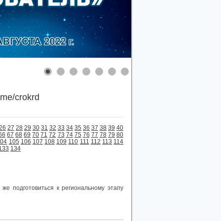
.me/crokrd
26
27
28
29
30
31
32
33
34
35
36
37
38
39
40
66
67
68
69
70
71
72
73
74
75
76
77
78
79
80
104
105
106
107
108
109
110
111
112
113
114
133
134
 же подготовиться к региональному этапу