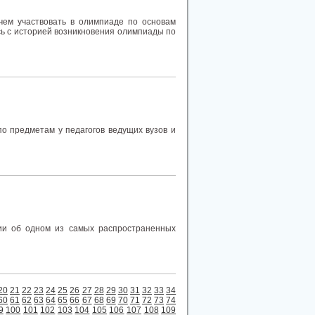
чем участвовать в олимпиаде по основам
сь с историей возникновения олимпиады по
о предметам у педагогов ведущих вузов и
ии об одном из самых распространенных
20
21
22
23
24
25
26
27
28
29
30
31
32
33
34
60
61
62
63
64
65
66
67
68
69
70
71
72
73
74
9
100
101
102
103
104
105
106
107
108
109