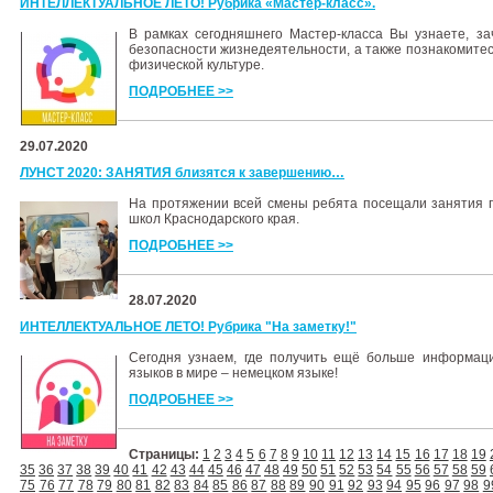
ИНТЕЛЛЕКТУАЛЬНОЕ ЛЕТО! Рубрика «Мастер-класс».
В рамках сегодняшнего Мастер-класса Вы узнаете, за
безопасности жизнедеятельности, а также познакомите
физической культуре.
ПОДРОБНЕЕ >>
29.07.2020
ЛУНСТ 2020: ЗАНЯТИЯ близятся к завершению…
На протяжении всей смены ребята посещали занятия п
школ Краснодарского края.
ПОДРОБНЕЕ >>
28.07.2020
ИНТЕЛЛЕКТУАЛЬНОЕ ЛЕТО! Рубрика "На заметку!"
Сегодня узнаем, где получить ещё больше информац
языков в мире – немецком языке!
ПОДРОБНЕЕ >>
Страницы:
1
2
3
4
5
6
7
8
9
10
11
12
13
14
15
16
17
18
19
35
36
37
38
39
40
41
42
43
44
45
46
47
48
49
50
51
52
53
54
55
56
57
58
59
75
76
77
78
79
80
81
82
83
84
85
86
87
88
89
90
91
92
93
94
95
96
97
98
9