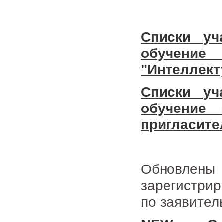
Списки уч
обучени
"Интеллект
Списки уч
обучение
пригласите
Обновл
зарегистри
по заявител