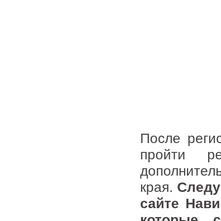
После реги
пройти р
дополнител
края.
Следу
сайте Нави
которые 