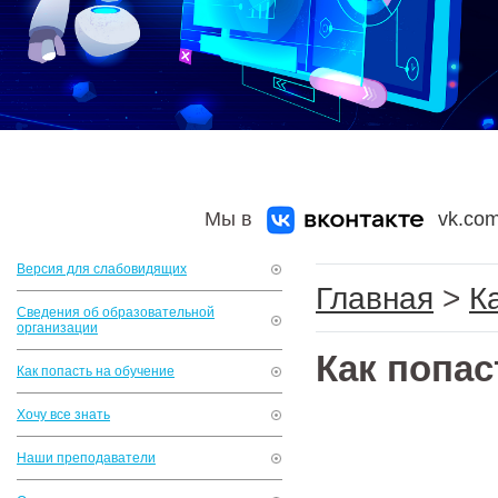
Мы в
vk.com
Версия для слабовидящих
Главная
>
К
Сведения об образовательной
организации
Как попас
Как попасть на обучение
Хочу все знать
Наши преподаватели