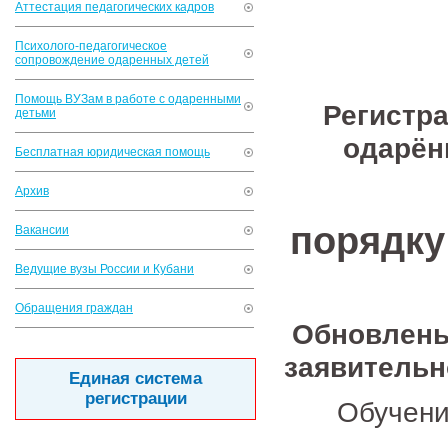
Аттестация педагогических кадров
Психолого-педагогическое
сопровождение одаренных детей
Помощь ВУЗам в работе с одаренными
Регистра
детьми
одарён
Бесплатная юридическая помощь
Архив
порядку
Вакансии
Ведущие вузы России и Кубани
Обращения граждан
Обновлены 
заявительн
Единая система
регистрации
Обучени