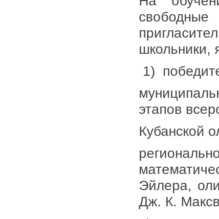
На обучен
свободные 
пригласи
школьники, 
1) победит
муниципальн
этапов всер
Кубанской о
региональ
математич
Эйлера, ол
Дж. К. Макс