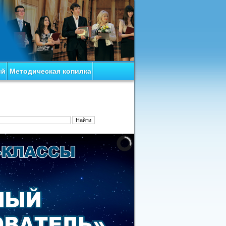
ий
Методическая копилка