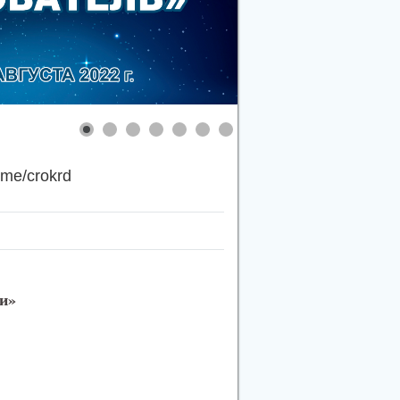
.me/crokrd
и»