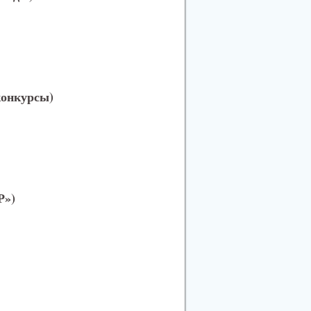
конкурсы)
Р»)