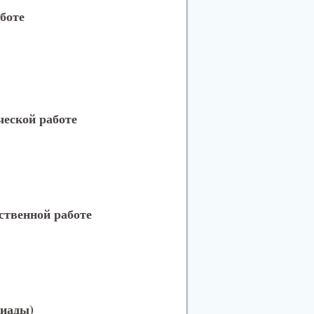
боте
ческой работе
ственной работе
пиады)