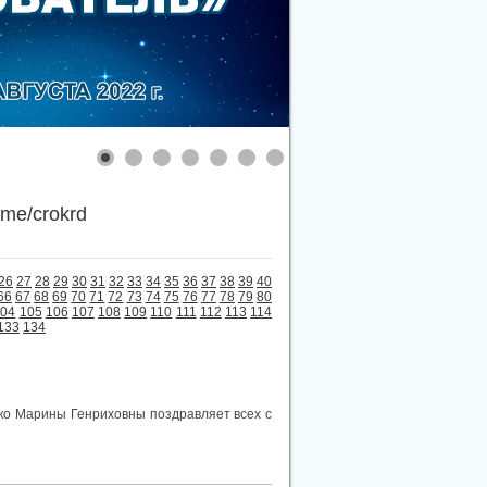
.me/crokrd
26
27
28
29
30
31
32
33
34
35
36
37
38
39
40
66
67
68
69
70
71
72
73
74
75
76
77
78
79
80
104
105
106
107
108
109
110
111
112
113
114
133
134
ко Марины Генриховны поздравляет всех с