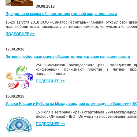
30.08.2018
Профильная смена общеинтеллектуальной направленности
16-29 августа 2018 ООО «Санаторий Янтарь» (г.Анапа) открыл свои дв
края, победителям, призерам, участникам олимпиад, конкурсов и конфере
ПОДРОБНЕЕ >>
17.08.2018
Летняя профильная смена общеинтеллектуальной направленности
250 школьников Краснодарского края - победители, п
конференций принимают участие в летней проф
направленности.
ПОДРОБНЕЕ >>
16.08.2018
Успехи России и Кубани на Международной олимпиаде по биологии (IBO
15 июля в Тегеране (Иран) стартовала 29-я Международн
Biology Olympiad – IBO). Об участии в соревновании заяв
ПОДРОБНЕЕ >>