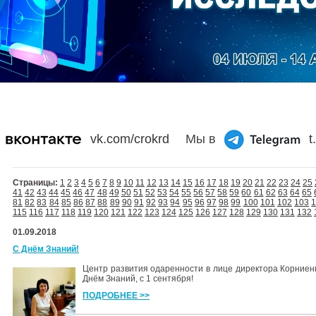
vk.com/crokrd
Мы в
t
Страницы:
1
2
3
4
5
6
7
8
9
10
11
12
13
14
15
16
17
18
19
20
21
22
23
24
25
41
42
43
44
45
46
47
48
49
50
51
52
53
54
55
56
57
58
59
60
61
62
63
64
65
81
82
83
84
85
86
87
88
89
90
91
92
93
94
95
96
97
98
99
100
101
102
103
115
116
117
118
119
120
121
122
123
124
125
126
127
128
129
130
131
132
01.09.2018
С Днём Знаний!
Центр развития одаренности в лице директора Корниен
Днём Знаний, с 1 сентября!
ПОДРОБНЕЕ >>