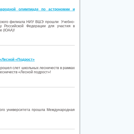
народной олимпиаде по астрономии и
ргского филиала НИУ ВШЭ прошли Учебно-
у Российской Федерации для участия в
 (IOAA)!
«Лесной «Подрост»
прошел слет школьных лесничеств в рамках
есничеств «Лесной подрост»!
ного университета прошла Международная