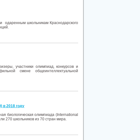
ери одаренным школьникам Краснодарского
нций.
ризеры, участники олимпиад, конкурсов и
ильной смене общеинтеллектуальной
) в 2018 году
ая биологическая олимпиада (International
или 270 школьников из 70 стран мира.