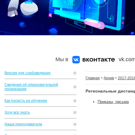
Мы в
vk.com
Версия для слабовидящих
Главная
>
Архив
>
2017-2018
Сведения об образовательной
организации
Региональные дистан
Как попасть на обучение
Приказы, письма
Хочу все знать
Наши преподаватели