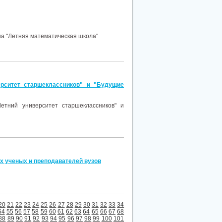
на "Летняя математическая школа"
рситет старшеклассников" и "Будущие
етний университет старшеклассников" и
х ученых и преподавателей вузов
20
21
22
23
24
25
26
27
28
29
30
31
32
33
34
54
55
56
57
58
59
60
61
62
63
64
65
66
67
68
88
89
90
91
92
93
94
95
96
97
98
99
100
101