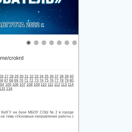
.me/crokrd
26
27
28
29
30
31
32
33
34
35
36
37
38
39
40
66
67
68
69
70
71
72
73
74
75
76
77
78
79
80
104
105
106
107
108
109
110
111
112
113
114
133
134
ми КубГУ на базе МБОУ СОШ № 2 в городе
 на тему «Основные направления работы с