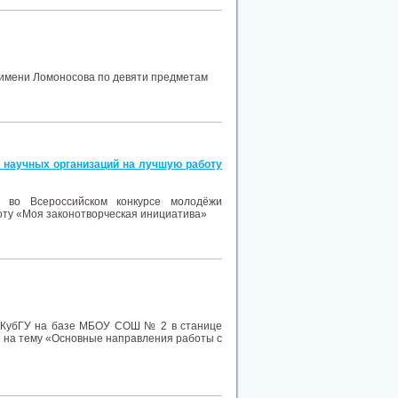
е имени Ломоносова по девяти предметам
 научных организаций на лучшую работу
е во Всероссийском конкурсе молодёжи
оту «Моя законотворческая инициатива»
м КубГУ на базе МБОУ СОШ № 2 в станице
 на тему «Основные направления работы с