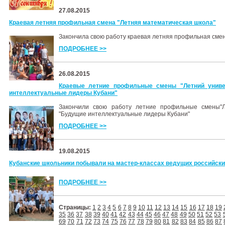
27.08.2015
Краевая летняя профильная смена "Летняя математическая школа"
Закончила свою работу краевая летняя профильная сме
ПОДРОБНЕЕ >>
26.08.2015
Краевые летние профильные смены "Летний униве
интеллектуальные лидеры Кубани"
Закончили свою работу летние профильные смены"Л
"Будущие интеллектуальные лидеры Кубани"
ПОДРОБНЕЕ >>
19.08.2015
Кубанские школьники побывали на мастер-классах ведущих российски
ПОДРОБНЕЕ >>
Страницы:
1
2
3
4
5
6
7
8
9
10
11
12
13
14
15
16
17
18
19
35
36
37
38
39
40
41
42
43
44
45
46
47
48
49
50
51
52
53
69
70
71
72
73
74
75
76
77
78
79
80
81
82
83
84
85
86
87