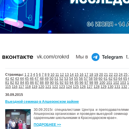
vk.com/crokrd
Мы в
t
Страницы:
1
2
3
4
5
6
7
8
9
10
11
12
13
14
15
16
17
18
19
20
21
22
23
24
25
41
42
43
44
45
46
47
48
49
50
51
52
53
54
55
56
57
58
59
60
61
62
63
64
65
81
82
83
84
85
86
87
88
89
90
91
92
93
94
95
96
97
98
99
100
101
102
103
115
116
117
118
119
120
121
122
123
124
125
126
127
128
129
130
131
132
30.09.2015
Выездной семинар в Апшеронском районе
30.09.2015г. специалистами Центра и преподавателя
Апшеронска организован и проведен выездной семинар
одаренными школьниками в Краснодарском крае».
ПОДРОБНЕЕ >>