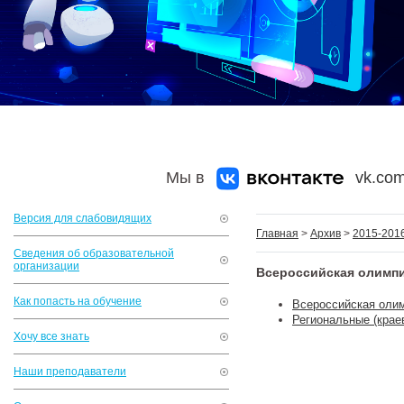
Мы в
vk.com
Версия для слабовидящих
Главная
>
Архив
>
2015-2016
Сведения об образовательной
организации
Всероссийская олимп
Как попасть на обучение
Всероссийская оли
Региональные (кра
Хочу все знать
Наши преподаватели