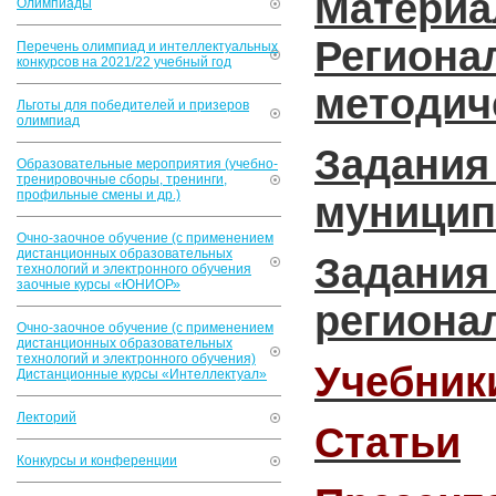
Матери
Олимпиады
Регио
Перечень олимпиад и интеллектуальных
конкурсов на 2021/22 учебный год
методич
Льготы для победителей и призеров
олимпиад
Задани
Образовательные мероприятия (учебно-
тренировочные сборы, тренинги,
профильные смены и др.)
муницип
Очно-заочное обучение (с применением
дистанционных образовательных
Задани
технологий и электронного обучения
заочные курсы «ЮНИОР»
региона
Очно-заочное обучение (с применением
дистанционных образовательных
технологий и электронного обучения)
Учебник
Дистанционные курсы «Интеллектуал»
Лекторий
Статьи
Конкурсы и конференции