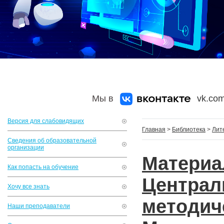
Мы в
vk.com
Версия для слабовидящих
Главная
>
Библиотека
>
Лит
Сведения об образовательной
организации
Матери
Как попасть на обучение
Центр
Хочу все знать
методич
Наши преподаватели