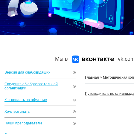
Мы в
vk.com
Версия для слабовидящих
Главная
>
Методическая коп
Сведения об образовательной
организации
Путеводитель по олимпиадам
Как попасть на обучение
Хочу все знать
Наши преподаватели