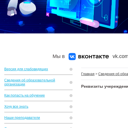
Мы в
vk.com
Версия для слабовидящих
Главная
>
Сведения об обр
Сведения об образовательной
организации
Реквизиты учережден
Как попасть на обучение
Хочу все знать
Наши преподаватели