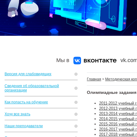
Мы в
vk.com
Версия для слабовидящих
Главная
>
Методическая коп
Сведения об образовательной
организации
Олимпиадные задания
Как попасть на обучение
2011-2012 учебный 
2012-2013 учебный 
2013-2014 учебный 
Хочу все знать
2014-2015 учебный 
2015-2016 учебный 
Наши преподаватели
2016-2017 учебный 
2017-2018 учебный 