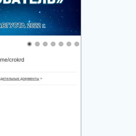
.me/crokrd
едительные документы
>