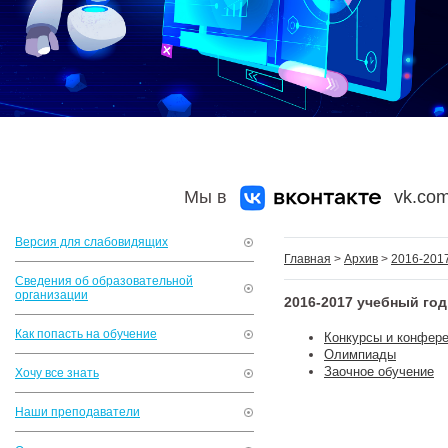
Мы в
vk.com
Версия для слабовидящих
Главная
>
Архив
>
2016-2017
Сведения об образовательной
организации
2016-2017 учебный год
Как попасть на обучение
Конкурсы и конфер
Олимпиады
Заочное обучение
Хочу все знать
Наши преподаватели