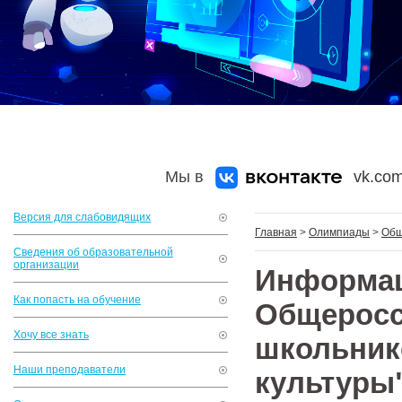
Мы в
vk.com
Версия для слабовидящих
Главная
>
Олимпиады
>
Общ
Сведения об образовательной
организации
Инфор
Как попасть на обучение
Общер
Хочу все знать
школьни
Наши преподаватели
культуры