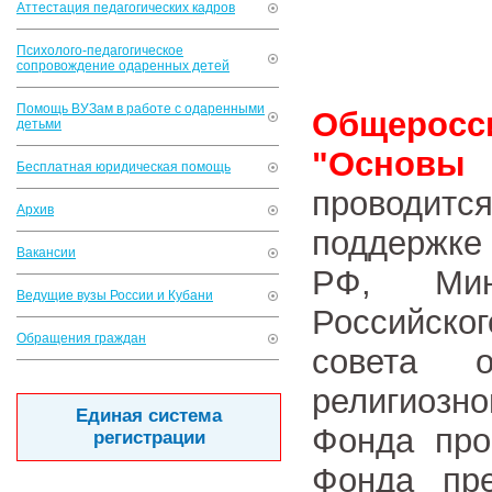
Аттестация педагогических кадров
Психолого-педагогическое
сопровождение одаренных детей
Помощь ВУЗам в работе с одаренными
Общеросс
детьми
"Основы
Бесплатная юридическая помощь
проводит
Архив
поддержке 
Вакансии
РФ, Мин
Ведущие вузы России и Кубани
Российско
Обращения граждан
совета о
религиозно
Единая система
Фонда про
регистрации
Фонда пре