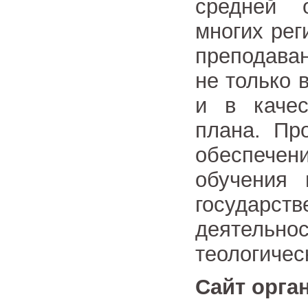
средней 
многих рег
преподава
не только 
и в качес
плана. Пр
обеспече
обучения 
государст
деятел
теологичес
Сайт орга