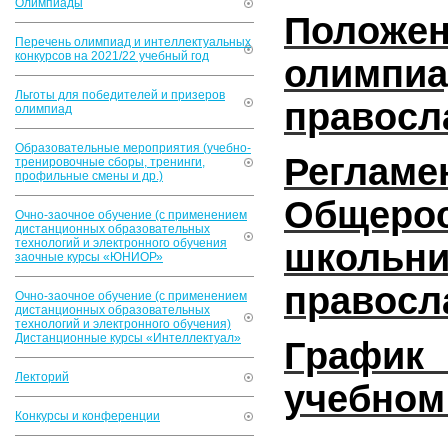
Олимпиады
Положе
Перечень олимпиад и интеллектуальных
конкурсов на 2021/22 учебный год
олимпи
Льготы для победителей и призеров
правосл
олимпиад
Образовательные мероприятия (учебно-
Регл
тренировочные сборы, тренинги,
профильные смены и др.)
Общер
Очно-заочное обучение (с применением
дистанционных образовательных
технологий и электронного обучения
школ
заочные курсы «ЮНИОР»
правосл
Очно-заочное обучение (с применением
дистанционных образовательных
технологий и электронного обучения)
Дистанционные курсы «Интеллектуал»
График
Лекторий
учебном
Конкурсы и конференции