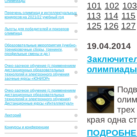
Олимпиады
101
102
10
Перечень олимпиад и интеллектуальных
113
114
115
конкурсов на 2021/22 учебный год
125
126
127
Льготы для победителей и призеров
олимпиад
19.04.2014
Образовательные мероприятия (учебно-
тренировочные сборы, тренинги,
профильные смены и др.)
Заключи
Очно-заочное обучение (с применением
олимпиады 
дистанционных образовательных
технологий и электронного обучения
заочные курсы «ЮНИОР»
Под
Очно-заочное обучение (с применением
дистанционных образовательных
олим
технологий и электронного обучения)
Дистанционные курсы «Интеллектуал»
трех
Лекторий
края одна с
Конкурсы и конференции
ПОДРОБНЕ