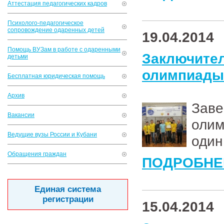
Аттестация педагогических кадров
Психолого-педагогическое
сопровождение одаренных детей
19.04.2014
Помощь ВУЗам в работе с одаренными
Заключи
детьми
олимпиады
Бесплатная юридическая помощь
Архив
Зав
Вакансии
олим
Ведущие вузы России и Кубани
один
Обращения граждан
ПОДРОБНЕ
Единая система
регистрации
15.04.2014