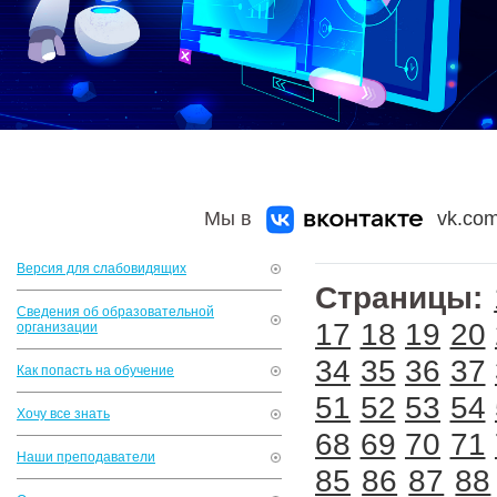
Мы в
vk.com
Версия для слабовидящих
Страницы:
Сведения об образовательной
17
18
19
20
организации
34
35
36
37
Как попасть на обучение
51
52
53
54
Хочу все знать
68
69
70
71
Наши преподаватели
85
86
87
88