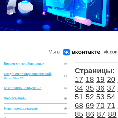
Мы в
vk.com
Версия для слабовидящих
Страницы:
Сведения об образовательной
17
18
19
20
организации
34
35
36
37
Как попасть на обучение
51
52
53
54
Хочу все знать
68
69
70
71
Наши преподаватели
85
86
87
88