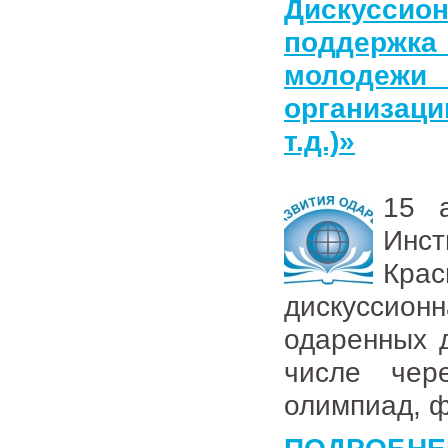
Дискусси
поддержка
молодежи
организаци
т.д.)»
15 
Инс
Кра
дискуссион
одаренных 
числе чере
олимпиад, ф