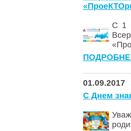
«ПроеКТОр
С 1 
Все
«Пр
ПОДРОБНЕ
01.09.2017
С Днем зна
Уваж
род