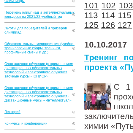
Олимпиады
101
102
10
Перечень олимпиад и интеллектуальных
113
114
115
конкурсов на 2021/22 учебный год
125
126
127
Льготы для победителей и призеров
олимпиад
10.10.2017
Образовательные мероприятия (учебно-
тренировочные сборы, тренинги,
профильные смены и др.)
Тренинг п
Очно-заочное обучение (с применением
проекта «П
дистанционных образовательных
технологий и электронного обучения
заочные курсы «ЮНИОР»
С 1
Очно-заочное обучение (с применением
дистанционных образовательных
про
технологий и электронного обучения)
Дистанционные курсы «Интеллектуал»
шко
Лекторий
заключител
химии «Пут
Конкурсы и конференции