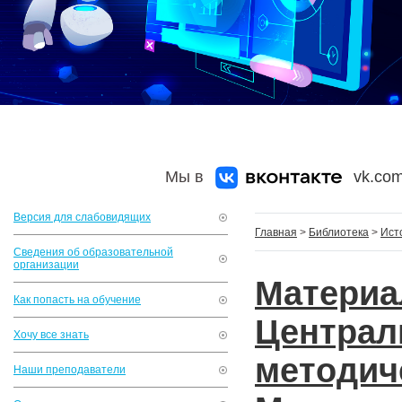
Мы в
vk.com
Версия для слабовидящих
Главная
>
Библиотека
>
Ист
Сведения об образовательной
организации
Матери
Как попасть на обучение
Центр
Хочу все знать
методич
Наши преподаватели