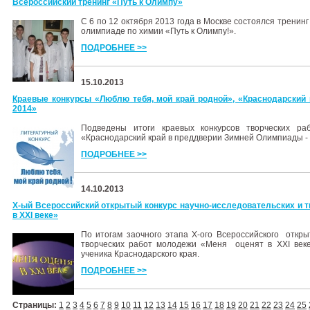
Всероссийский тренинг «Путь к Олимпу»
С 6 по 12 октября 2013 года в Москве состоялся тренинг
олимпиаде по химии «Путь к Олимпу!».
ПОДРОБНЕЕ >>
15.10.2013
Краевые конкурсы «Люблю тебя, мой край родной», «Краснодарский
2014»
Подведены итоги краевых конкурсов творческих р
«Краснодарский край в преддверии Зимней Олимпиады -
ПОДРОБНЕЕ >>
14.10.2013
X-ый Всероссийский открытый конкурс научно-исследовательских и 
в XXI веке»
По итогам заочного этапа X-ого Всероссийского откры
творческих работ молодежи «Меня оценят в XXI век
ученика Краснодарского края.
ПОДРОБНЕЕ >>
Страницы:
1
2
3
4
5
6
7
8
9
10
11
12
13
14
15
16
17
18
19
20
21
22
23
24
25