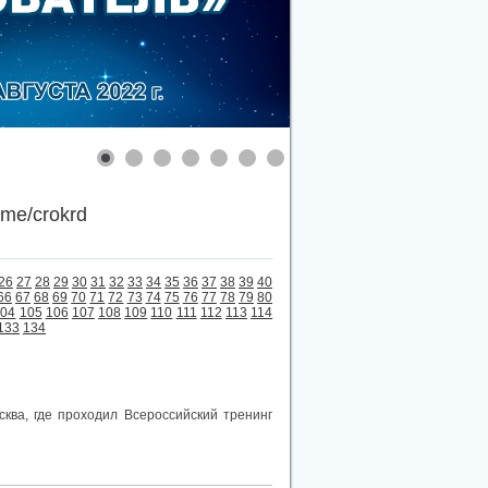
.me/crokrd
26
27
28
29
30
31
32
33
34
35
36
37
38
39
40
66
67
68
69
70
71
72
73
74
75
76
77
78
79
80
104
105
106
107
108
109
110
111
112
113
114
133
134
сква, где проходил Всероссийский тренинг