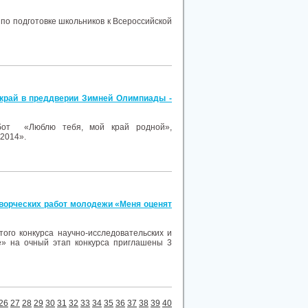
 по подготовке школьников к Всероссийской
 край в преддверии Зимней Олимпиады -
абот «Люблю тебя, мой край родной»,
 2014».
творческих работ молодежи «Меня оценят
того конкурса научно-исследовательских и
е» на очный этап конкурса приглашены 3
26
27
28
29
30
31
32
33
34
35
36
37
38
39
40