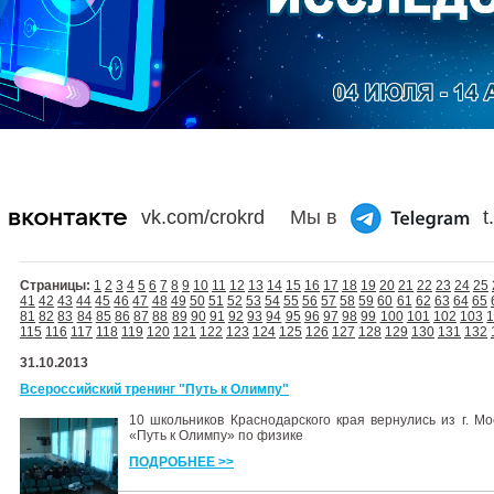
vk.com/crokrd
Мы в
t
Страницы:
1
2
3
4
5
6
7
8
9
10
11
12
13
14
15
16
17
18
19
20
21
22
23
24
25
41
42
43
44
45
46
47
48
49
50
51
52
53
54
55
56
57
58
59
60
61
62
63
64
65
81
82
83
84
85
86
87
88
89
90
91
92
93
94
95
96
97
98
99
100
101
102
103
115
116
117
118
119
120
121
122
123
124
125
126
127
128
129
130
131
132
31.10.2013
Всероссийский тренинг "Путь к Олимпу"
10 школьников Краснодарского края вернулись из г. Мо
«Путь к Олимпу» по физике
ПОДРОБНЕЕ >>