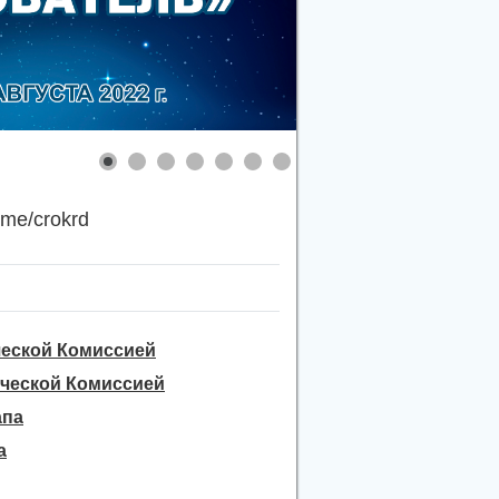
.me/crokrd
еской Комиссией
ческой Комиссией
апа
а