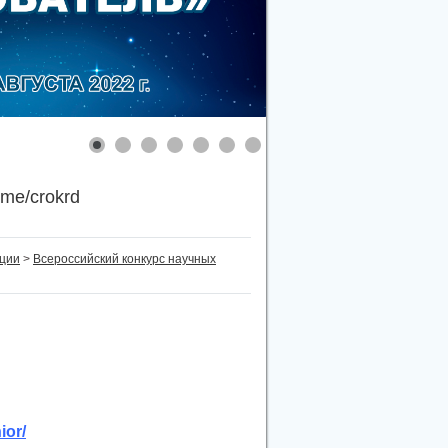
.me/crokrd
нции
>
Всероссийский конкурс научных
ior/