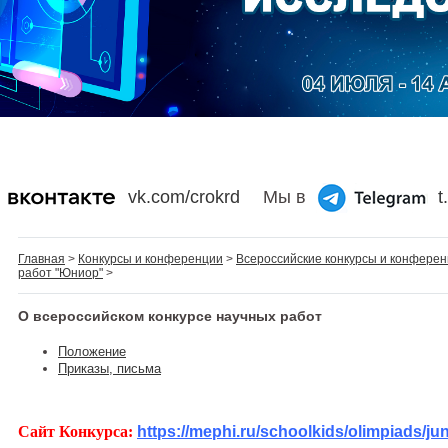
vk.com/crokrd
Мы в
t
Главная
>
Конкурсы и конференции
>
Всероссийские конкурсы и конфере
работ "Юниор"
>
О всероссийском конкурсе научных работ
Положение
Приказы, письма
Сайт Конкурса:
https://mephi.ru/schoolkids/olimpiads/jun