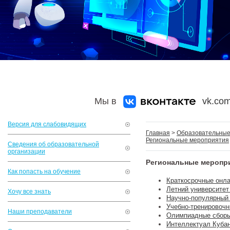
Мы в
vk.com
Версия для слабовидящих
Главная
>
Образовательные 
Региональные мероприятия
Сведения об образовательной
организации
Региональные меропр
Как попасть на обучение
Краткосрочные онла
Летний университет
Хочу все знать
Научно-популярный 
Учебно-тренировоч
Наши преподаватели
Олимпиадные сбор
Интеллектуал Куба