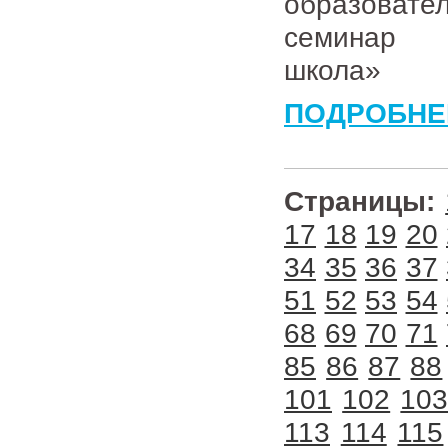
образовате
семинар «
школа»
ПОДРОБНЕ
Страницы:
17
18
19
20
34
35
36
37
51
52
53
54
68
69
70
71
85
86
87
88
101
102
10
113
114
115