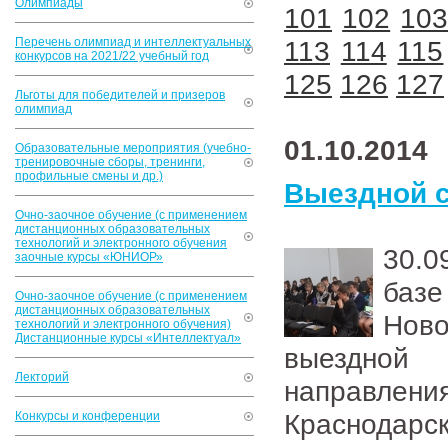
Олимпиады
101
102
10
Перечень олимпиад и интеллектуальных
113
114
115
конкурсов на 2021/22 учебный год
125
126
127
Льготы для победителей и призеров
олимпиад
01.10.2014
Образовательные мероприятия (учебно-
тренировочные сборы, тренинги,
профильные смены и др.)
Выездной с
Очно-заочное обучение (с применением
дистанционных образовательных
технологий и электронного обучения
30.0
заочные курсы «ЮНИОР»
баз
Очно-заочное обучение (с применением
дистанционных образовательных
Ново
технологий и электронного обучения)
Дистанционные курсы «Интеллектуал»
выездной
Лекторий
направлени
Краснодарс
Конкурсы и конференции