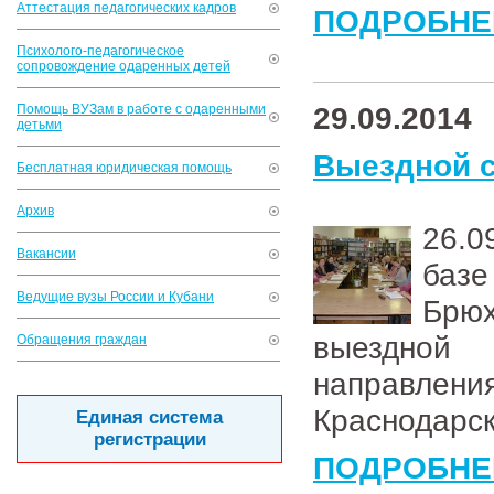
Аттестация педагогических кадров
ПОДРОБНЕ
Психолого-педагогическое
сопровождение одаренных детей
29.09.2014
Помощь ВУЗам в работе с одаренными
детьми
Выездной с
Бесплатная юридическая помощь
Архив
26.0
Вакансии
баз
Ведущие вузы России и Кубани
Брю
выездной
Обращения граждан
направлени
Краснодарс
Единая система
регистрации
ПОДРОБНЕ