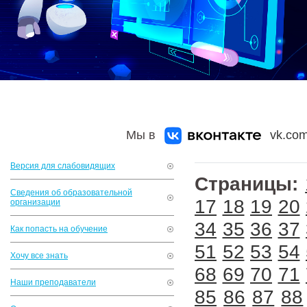
Мы в
vk.com
Версия для слабовидящих
Страницы:
Сведения об образовательной
17
18
19
20
организации
34
35
36
37
Как попасть на обучение
51
52
53
54
Хочу все знать
68
69
70
71
Наши преподаватели
85
86
87
88