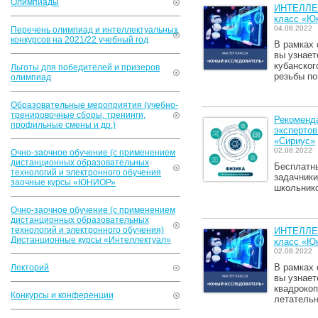
Олимпиады
ИНТЕЛЛЕ
класс «Ю
04.08.2022
Перечень олимпиад и интеллектуальных
конкурсов на 2021/22 учебный год
В рамках 
вы узнает
кубанског
Льготы для победителей и призеров
резьбы по
олимпиад
Образовательные мероприятия (учебно-
тренировочные сборы, тренинги,
Рекоменда
профильные смены и др.)
экспертов
«Сириус»
02.08.2022
Очно-заочное обучение (с применением
дистанционных образовательных
Бесплатны
технологий и электронного обучения
задачники
заочные курсы «ЮНИОР»
школьнико
Очно-заочное обучение (с применением
дистанционных образовательных
технологий и электронного обучения)
ИНТЕЛЛЕ
Дистанционные курсы «Интеллектуал»
класс «Ю
02.08.2022
В рамках 
Лекторий
вы узнает
квадрокоп
Конкурсы и конференции
летательн