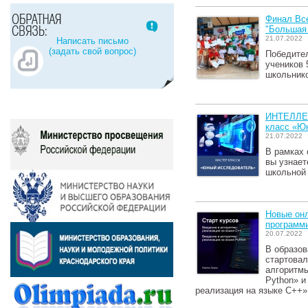
Финал Все
"Большая
21.07.2022
Написать письмо
(задать свой вопрос)
Победител
учеников 
школьнико
ИНТЕЛЛЕ
класс «Ю
21.07.2022
В рамках 
вы узнает
школьной
Новые он
программи
20.07.2022
В образов
стартовал
алгоритмы
Python» и
реализация на языке C++»