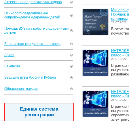
Аттестация педагогических кадров
Минобрна
Психолого-педагогическое
Порядок 
сопровождение одаренных детей
олимпиад
28.07.2022
Помощь ВУЗам в работе с одаренными
В этом го
детьми
поучаство
Бесплатная юридическая помощь
ИНТЕЛЛЕ
Архив
класс «Ю
28.07.2022
В рамках 
Вакансии
вы узнает
развивающ
Ведущие вузы России и Кубани
Обращения граждан
ИНТЕЛЛЕ
класс «Ю
26.07.2022
В рамках 
Единая система
вы узнает
регистрации
спроектир
электромо