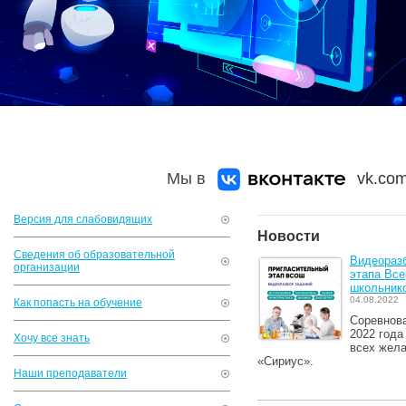
Мы в
vk.com
Версия для слабовидящих
Новости
Сведения об образовательной
Видеоразб
организации
этапа Вс
школьнико
04.08.2022
Как попасть на обучение
Соревнова
2022 года
Хочу все знать
всех жела
«Сириус».
Наши преподаватели