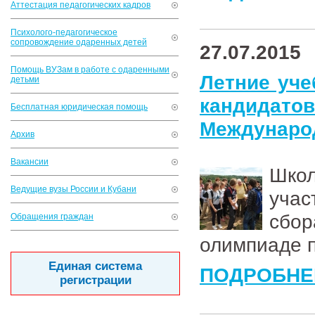
Аттестация педагогических кадров
Психолого-педагогическое
сопровождение одаренных детей
27.07.2015
Помощь ВУЗам в работе с одаренными
Летние уче
детьми
кандидато
Бесплатная юридическая помощь
Междунаро
Архив
Вакансии
Школ
Ведущие вузы России и Кубани
учас
сбор
Обращения граждан
олимпиаде 
Единая система
ПОДРОБНЕ
регистрации