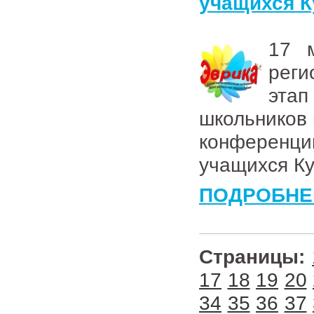
учащихся К
17 
рег
эта
школьников 
конференц
учащихся Ку
ПОДРОБНЕ
Страницы:
17
18
19
20
34
35
36
37