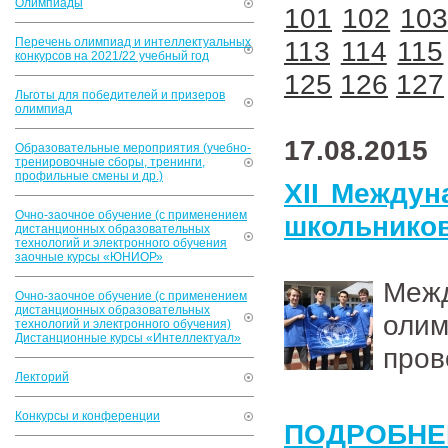
Олимпиады
101
102
10
Перечень олимпиад и интеллектуальных
113
114
115
конкурсов на 2021/22 учебный год
125
126
127
Льготы для победителей и призеров
олимпиад
17.08.2015
Образовательные мероприятия (учебно-
тренировочные сборы, тренинги,
профильные смены и др.)
XII Междун
Очно-заочное обучение (с применением
школьнико
дистанционных образовательных
технологий и электронного обучения
заочные курсы «ЮНИОР»
Меж
Очно-заочное обучение (с применением
дистанционных образовательных
оли
технологий и электронного обучения)
Дистанционные курсы «Интеллектуал»
пров
Лекторий
Конкурсы и конференции
ПОДРОБНЕ