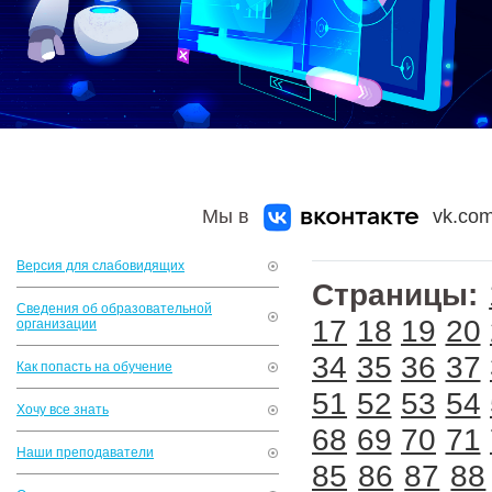
Мы в
vk.com
Версия для слабовидящих
Страницы:
Сведения об образовательной
17
18
19
20
организации
34
35
36
37
Как попасть на обучение
51
52
53
54
Хочу все знать
68
69
70
71
Наши преподаватели
85
86
87
88