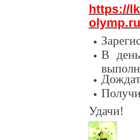
https://l
olymp.ru
Зареги
В день
выполн
Дождат
Получи
Удачи!