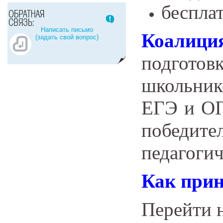
беспла
Написать письмо
Коалици
(задать свой вопрос)
подготов
школьник
ЕГЭ и ОГ
победи
педагогич
Как прин
Перейти н