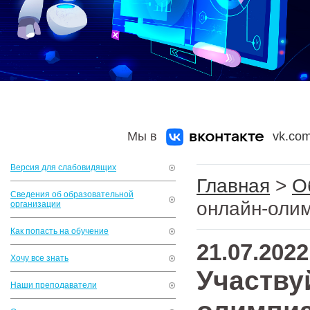
Мы в
vk.com
Версия для слабовидящих
Главная
>
О
Сведения об образовательной
онлайн-олим
организации
Как попасть на обучение
21.07.2022
Хочу все знать
Участву
Наши преподаватели