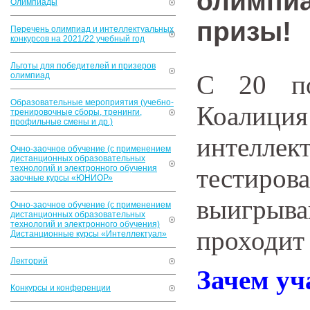
олимпиа
Олимпиады
призы!
Перечень олимпиад и интеллектуальных
конкурсов на 2021/22 учебный год
Льготы для победителей и призеров
С 20 по
олимпиад
Образовательные мероприятия (учебно-
Коалиц
тренировочные сборы, тренинги,
профильные смены и др.)
интеллек
Очно-заочное обучение (с применением
дистанционных образовательных
технологий и электронного обучения
тестиро
заочные курсы «ЮНИОР»
выигрыв
Очно-заочное обучение (с применением
дистанционных образовательных
технологий и электронного обучения)
проходит
Дистанционные курсы «Интеллектуал»
Лекторий
Зачем уч
Конкурсы и конференции