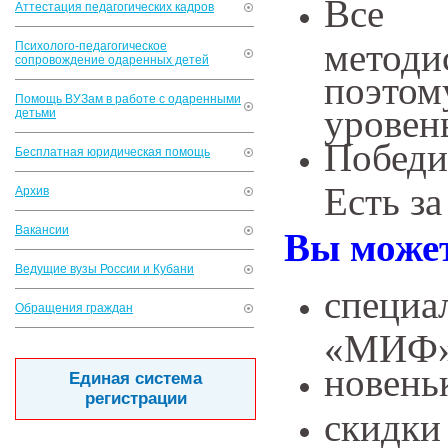
Все 
Аттестация педагогических кадров
метод
Психолого-педагогическое
сопровождение одаренных детей
поэто
Помощь ВУЗам в работе с одаренными
уровен
детьми
Победи
Бесплатная юридическая помощь
Есть за
Архив
Вакансии
Вы может
Ведущие вузы России и Кубани
специа
Обращения граждан
«МИФ»
новень
Единая система
регистрации
скидки