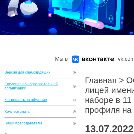
Мы в
vk.com
Версия для слабовидящих
Главная
>
О
Сведения об образовательной
лицей имени
организации
наборе в 11
Как попасть на обучение
профиля на 
Хочу все знать
Наши преподаватели
13.07.2022