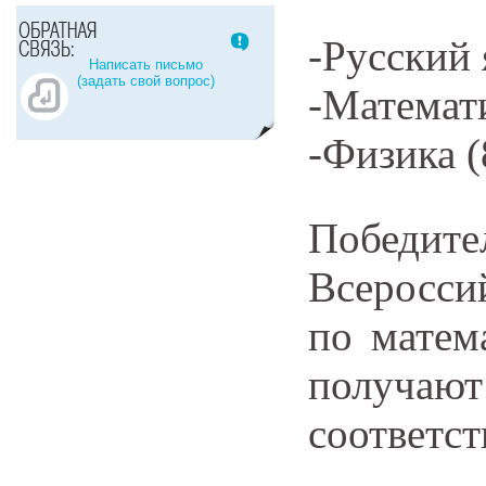
-Русский 
Написать письмо
(задать свой вопрос)
-Математ
-Физика (
Победит
Всеросси
по матем
получ
соответс