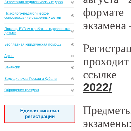
Аттестация педагогических кадров
формате
Психолого-педагогическое
сопровождение одаренных детей
экзамена 
Помощь ВУЗам в работе с одаренными
детьми
Регистр
Бесплатная юридическая помощь
Архив
проходит
Вакансии
ссылк
Ведущие вузы России и Кубани
2022/
Обращения граждан
Предме
Единая система
регистрации
экзамены