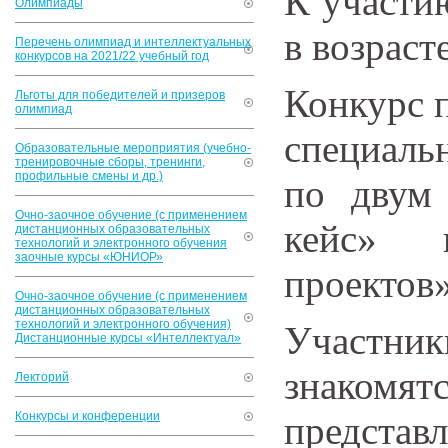
К участи
Олимпиады
в возрасте
Перечень олимпиад и интеллектуальных
конкурсов на 2021/22 учебный год
Конкурс 
Льготы для победителей и призеров
олимпиад
специаль
Образовательные мероприятия (учебно-
тренировочные сборы, тренинги,
профильные смены и др.)
по двум 
Очно-заочное обучение (с применением
кейс» 
дистанционных образовательных
технологий и электронного обучения
заочные курсы «ЮНИОР»
проектов»
Очно-заочное обучение (с применением
дистанционных образовательных
технологий и электронного обучения)
Участни
Дистанционные курсы «Интеллектуал»
знаком
Лекторий
Конкурсы и конференции
представ