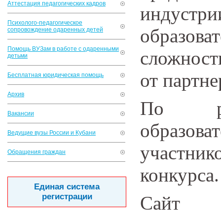
Аттестация педагогических кадров
индустри
Психолого-педагогическое
образова
сопровождение одаренных детей
Помощь ВУЗам в работе с одаренными
сложност
детьми
от партне
Бесплатная юридическая помощь
Архив
По рез
Вакансии
образо
Ведущие вузы России и Кубани
участни
Обращения граждан
конкурса.
Единая система
регистрации
Сайт