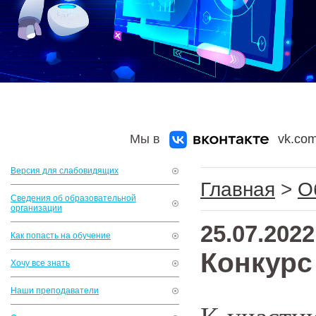
Мы в
vk.com
Версия для слабовидящих
Главная
>
О
Сведения об образовательной
организации
25.07.2022
Как попасть на обучение
Конкурс
Хочу все знать
Наши преподаватели