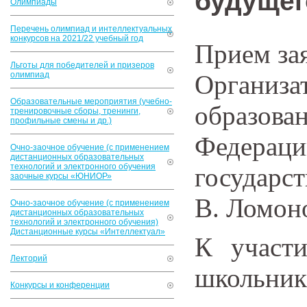
будущег
Олимпиады
Перечень олимпиад и интеллектуальных
конкурсов на 2021/22 учебный год
Прием зая
Льготы для победителей и призеров
олимпиад
Органи
Образовательные мероприятия (учебно-
образов
тренировочные сборы, тренинги,
профильные смены и др.)
Федер
Очно-заочное обучение (с применением
дистанционных образовательных
технологий и электронного обучения
государс
заочные курсы «ЮНИОР»
В. Ломон
Очно-заочное обучение (с применением
дистанционных образовательных
технологий и электронного обучения)
Дистанционные курсы «Интеллектуал»
К участ
Лекторий
школьники
Конкурсы и конференции