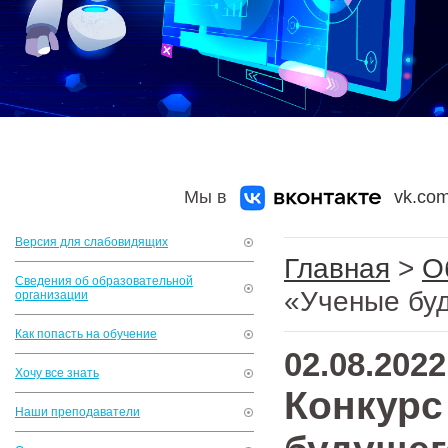
Мы в
vk.com
Версия для слабовидящих
Главная
>
О
Сведения об образовательной
«Ученые бу
организации
Как попасть на обучение
02.08.2022
Хочу все знать
Конкурс
Наши преподаватели