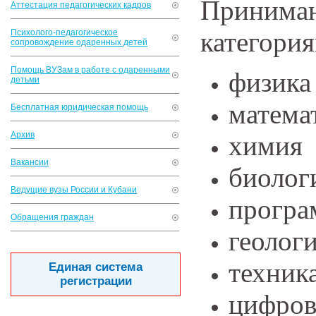
Принима
Аттестация педагогических кадров
категория
Психолого-педагогическое
сопровождение одаренных детей
Помощь ВУЗам в работе с одаренными
физика
детьми
матема
Бесплатная юридическая помощь
Архив
химия
Вакансии
биолог
Ведущие вузы России и Кубани
програ
Обращения граждан
геологи
техник
Единая система
регистрации
цифров