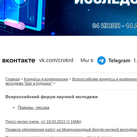
vk.com/crokrd
Мы в
t
Главная
>
Конкурсы и конференции
>
Всероссийские конкурсы и конфере
молодежи "Шаг в будущее"
>
Всероссийский форум научной молодежи
Приказы, письма
Пресс-релиз очерк - от 18.03.2022
(2,19Mb)
Правила оформления работ на Международный форум научной молодёжи