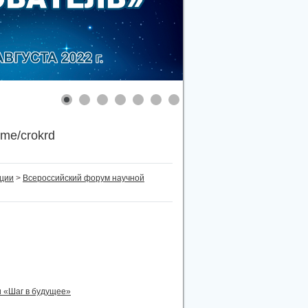
.me/crokrd
нции
>
Всероссийский форум научной
 «Шаг в будущее»