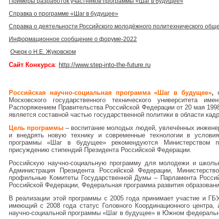
Примеры разработок участников программы «Шаг в будущее»
Справка о программе «Шаг в будущее»
Справка о деятельности Российского молодёжного политехнического общ
Информационное сообщение о форуме-2022
Очерк о Н.Е. Жуковском
Сайт Конкурса
:
http://www.step-into-the-future.ru
Российская научно-социальная программа «Шаг в будущее»
,
о
Московского государственного технического университета им
Распоряжением Правительства Российской Федерации от 20 мая 1998
является составной частью государственной политики в области кадр
Цель программы
– воспитание молодых людей, увлечённых инжене
и внедрять новую технику и современные технологии в условия
программы «Шаг в будущее» рекомендуются Министерством п
присуждению стипендий Президента Российской Федерации.
Российскую научно-социальную программу для молодежи и школь
Администрация Президента Российской Федерации, Министерств
профильные Комитеты Государственной Думы – Парламента Россий
Российской Федерации, Федеральная программа развития образовани
В реализации этой программы с 2005 года принимает участие и ГБ
имеющий с 2008 года статус Головного Координационного центра, 
научно-социальной программы «Шаг в будущее» в Южном федеральн