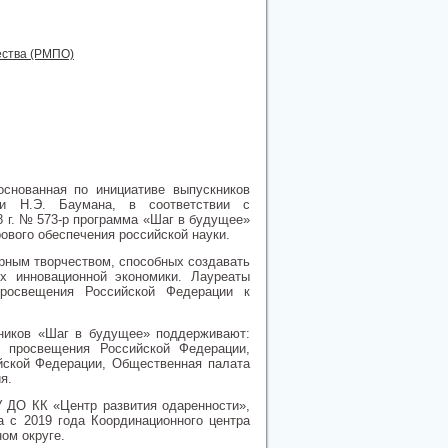
ества (РМПО)
снованная по инициативе выпускников
ени Н.Э. Баумана, в соответствии с
 г. № 573-р программа «Шаг в будущее»
ового обеспечения российской науки.
рным творчеством, способных создавать
х инновационной экономики. Лауреаты
росвещения Российской Федерации к
ников «Шаг в будущее» поддерживают:
о просвещения Российской Федерации,
ской Федерации, Общественная палата
я.
У ДО КК «Центр развития одаренности»,
а с 2019 года Координационного центра
ом округе.