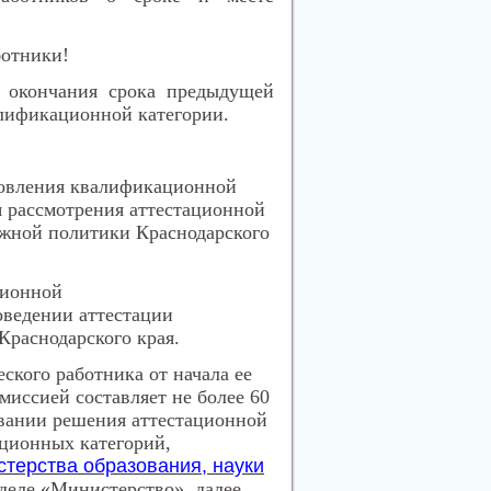
ботники!
о окончания срока предыдущей
алификационной категории.
ановления квалификационной
я рассмотрения аттестационной
ежной политики Краснодарского
ционной
оведении аттестации
раснодарского края.
ского работника от начала ее
миссией составляет не более 60
овании решения аттестационной
ационных категорий,
терства образования, науки
деле «Министерство», далее