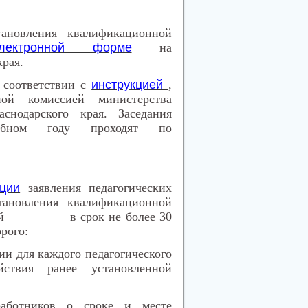
тановления квалификационной
ектронной форме
на
рая.
соответствии с
инструкцией
,
ной комиссией министерства
снодарского края. Заседания
чебном году проходят по
ции
заявления педагогических
тановления квалификационной
миссией в срок не более 30
рого:
ии для каждого педагогического
ствия ранее установленной
 работников о сроке и месте