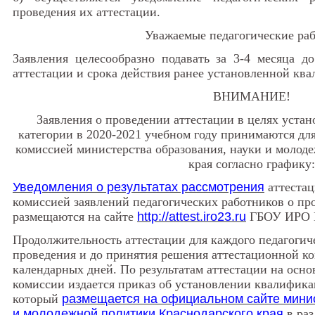
проведения их аттестации.
Уважаемые педагогические ра
Заявления целесообразно подавать за 3-4 месяца д
аттестации и срока действия ранее установленной кв
ВНИМАНИЕ!
Заявления о проведении аттестации в целях уст
категории в 2020-2021 учебном году принимаются дл
комиссией министерства образования, науки и молод
края согласно графику:
Уведомления о результатах рассмотрения
аттеста
комиссией заявлений педагогических работников о пр
размещаются на сайте
http://attest.iro23.ru
ГБОУ ИРО К
Продолжительность аттестации для каждого педагогиче
проведения и до принятия решения аттестационной ко
календарных дней. По результатам аттестации на осн
комиссии издается приказ об установлении квалифик
который
размещается на официальном сайте минис
и молодежной политики Краснодарского края
в раз