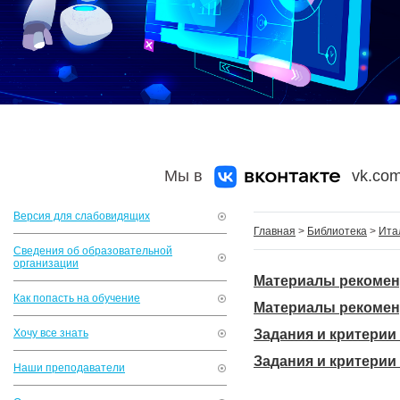
Мы в
vk.com
Версия для слабовидящих
Главная
>
Библиотека
>
Ита
Сведения об образовательной
организации
Материалы рекомен
Как попасть на обучение
Материалы рекомен
Хочу все знать
Задания и критерии
Задания и критерии
Наши преподаватели