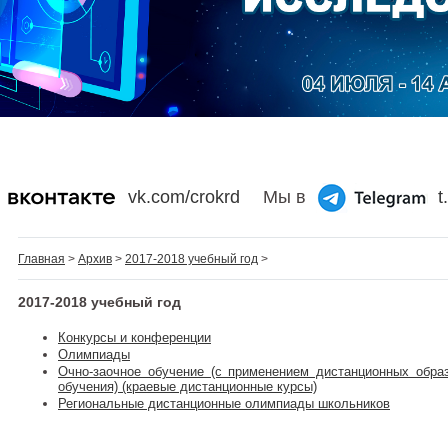
vk.com/crokrd
Мы в
t
Главная
>
Архив
>
2017-2018 учебный год
>
2017-2018 учебный год
Конкурсы и конференции
Олимпиады
Очно-заочное обучение (с применением дистанционных образ
обучения) (краевые дистанционные курсы)
Региональные дистанционные олимпиады школьников