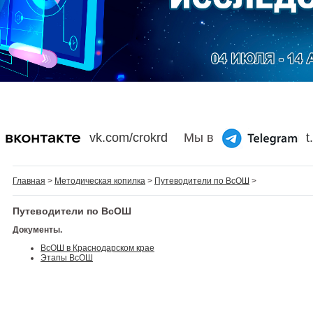
vk.com/crokrd
Мы в
t
Главная
>
Методическая копилка
>
Путеводители по ВсОШ
>
Путеводители по ВсОШ
Документы.
ВсОШ в Краснодарском крае
Этапы ВсОШ