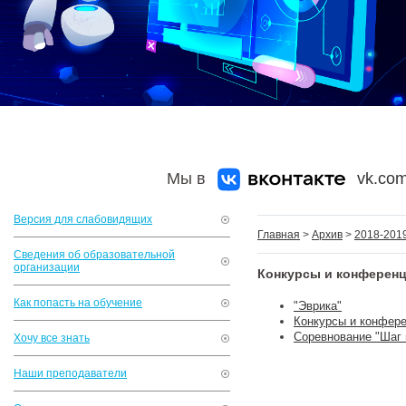
Мы в
vk.com
Версия для слабовидящих
Главная
>
Архив
>
2018-2019
Сведения об образовательной
организации
Конкурсы и конферен
Как попасть на обучение
"Эврика"
Конкурсы и конфер
Соревнование "Шаг
Хочу все знать
Наши преподаватели