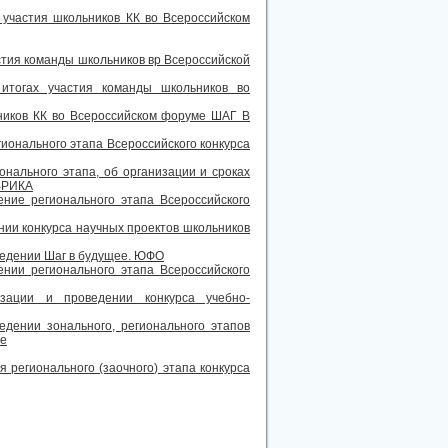
участия школьников КК во Всероссийском
стия команды школьников вр Всероссийской
тогах участия команды школьников во
ников КК во Всероссийском форуме ШАГ В
ионального этапа Всероссийского конкурса
онального этапа, об организации и сроках
ЭВРИКА
ние регионального этапа Всероссийского
ии конкурса научных проектов школьников
ведении Шаг в будущее. ЮФО
нии регионального этапа Всероссийского
ции и проведении конкурса учебно-
дении зонального, регионального этапов
ее
 регионального (заочного) этапа конкурса