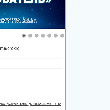
.me/crokrd
гах участия команды школьников КК во