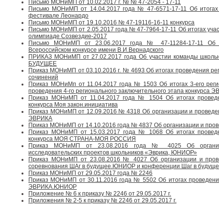
Письмо МОНиМП от 10.02.2017 г. № № 47-2054 - 17-11
Письмо МОНиМП от 14.04.2017 года № 47-6571-17-11 Об итогах 
фестивале Леонардо
Письмо МОНиМП от 19.10.2016 № 47-19116-16-11 конкурса
Письмо МОНиМП от 2.05.2017 года № 47-7964-17-11 Об итогах уча
олимпиаде Созвездие-2017
Письмо МОНиМП от 23.06.2017 года № 47-11284-17-11 Об и
Всероссийском конкурсе имени В.И.Вернадского
ПРИКАЗ МОНиМП от 27.02.2017 года Об участии команды школь
БУДУЩЕЕ
Приказ МОНиМП от 03.10.2016 г. № 4693 Об итогах проведения рег
сочинений
Приказ МОНиМп от 11.04.2017 года № 1503 Об итогах 3-его реги
проведения 4-го регионального заключительного этапа конкурса 
Приказ МОНиМП от 11.04.2017 года № 1504 Об итогах проведе
конкурса Моя закон.инициатива
Приказ МОНиМП от 12.09.2016 № 4318 Об организации и проведен
ЭВРИКА
Приказ МОНиМП от 14.10.2016 года № 4837 Об организации и про
Приказ МОНиМП от 15.03.2017 года № 1068 Об итогах проведе
конкурса МОЯ СТРАНА-МОЯ РОССИЯ
Приказ МОНиМП от 23.08.2016 года № 4025 Об организа
исследовательских проектов школьников «Эврика, ЮНИОР»
Приказ МОНиМП от 23.08.2016 № 4027 Об организации и прове
соревнования ШАг в будущее.ЮНИОР и конференции Шаг в будущ
Приказ МОНиМП от 29.05.2017 года № 2246
Приказ МОНиМП от 30.11.2016 года № 5502 Об итогах проведения
ЭВРИКА.ЮНИОР
Приложение № 6 к приказу № 2246 от 29.05.2017 г.
Приложения № 2-5 к приказу № 2246 от 29.05.2017 г.