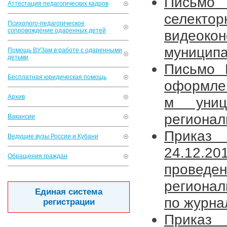
Письмо
Аттестация педагогических кадров
селект
Психолого-педагогическое
сопровождение одаренных детей
видеок
муниципа
Помощь ВУЗам в работе с одаренными
детьми
Письмо 
Бесплатная юридическая помощь
оформлен
Архив
м униц
регионал
Вакансии
Приказ
Ведущие вузы России и Кубани
24.12.
Обращения граждан
провед
регионал
Единая система
по журна
регистрации
Приказ