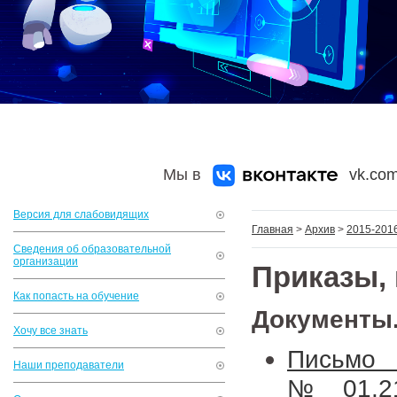
Мы в
vk.com
Версия для слабовидящих
Главная
>
Архив
>
2015-2016
Сведения об образовательной
организации
Приказы,
Как попасть на обучение
Документы
Хочу все знать
Письмо
Наши преподаватели
№01.21