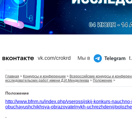
vk.com/crokrd
Мы в
t
Главная
>
Конкурсы и конференции
>
Всероссийские конкурсы и конфере
исследовательских работ имени Д.И.Менделеева
>
Положение
>
Положение
http://www.bfnm.ru/index.php/vserossijskij-konkurs-nauchno-
obuchayushchikhsya-obrazovatelnykh-uchrezhdenij/polozhe