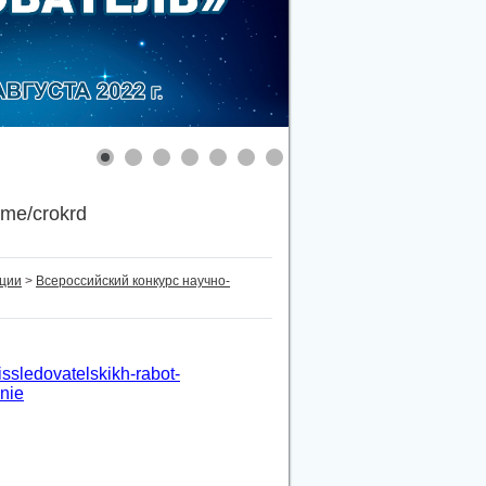
.me/crokrd
нции
>
Всероссийский конкурс научно-
issledovatelskikh-rabot-
nie