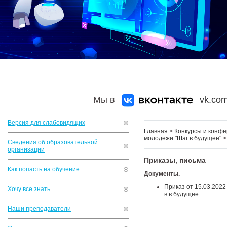
Мы в
vk.com
Версия для слабовидящих
Главная
>
Конкурсы и конф
молодежи "Шаг в будущее"
Сведения об образовательной
организации
Приказы, письма
Как попасть на обучение
Документы.
Приказ от 15.03.202
Хочу все знать
в в будущее
Наши преподаватели