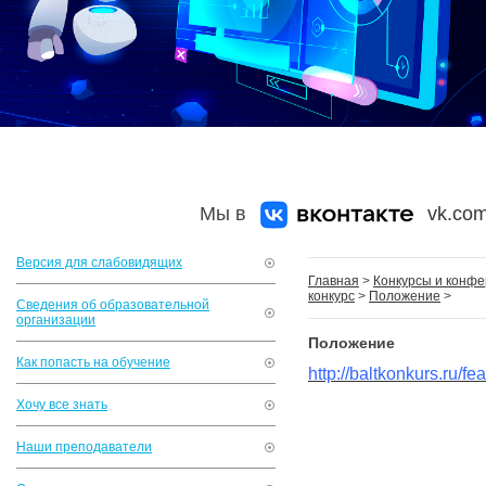
Мы в
vk.com
Версия для слабовидящих
Главная
>
Конкурсы и конф
конкурс
>
Положение
>
Сведения об образовательной
организации
Положение
Как попасть на обучение
http://baltkonkurs.ru/fe
Хочу все знать
Наши преподаватели