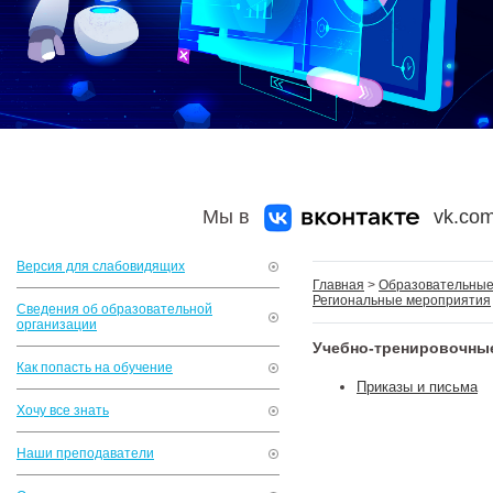
Мы в
vk.com
Версия для слабовидящих
Главная
>
Образовательные 
Региональные мероприятия
Сведения об образовательной
организации
Учебно-тренировочны
Как попасть на обучение
Приказы и письма
Хочу все знать
Наши преподаватели