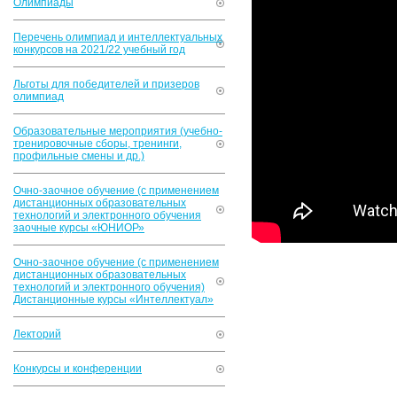
Олимпиады
Перечень олимпиад и интеллектуальных
конкурсов на 2021/22 учебный год
Льготы для победителей и призеров
олимпиад
Образовательные мероприятия (учебно-
тренировочные сборы, тренинги,
профильные смены и др.)
Очно-заочное обучение (с применением
дистанционных образовательных
технологий и электронного обучения
заочные курсы «ЮНИОР»
Очно-заочное обучение (с применением
дистанционных образовательных
технологий и электронного обучения)
Дистанционные курсы «Интеллектуал»
Лекторий
Конкурсы и конференции