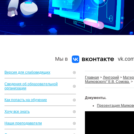
Мы в
vk.com
Версия для слабовидящих
Главная
>
Лекторий
>
Матер
Маяковского" Е.В. Сомова.
>
Сведения об образовательной
организации
Документы.
Как попасть на обучение
Презентация Маяков
Хочу все знать
Наши преподаватели