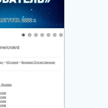
.me/crokrd
ти»
>
История
>
Великая Отечественная
. Акоева
елев
елев
елев
елев