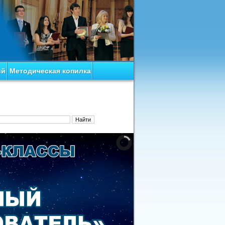
ий
Методическая копилка