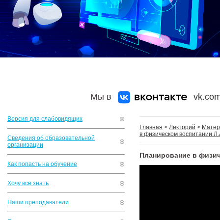
Мы в
vk.com
Версия для слабовидящих
Главная
>
Лекторий
>
Матер
в физическом воспитании Л.
Сведения об образовательной
организации
Планирование в физич
Как попасть на обучение
Хочу все знать
Наши преподаватели