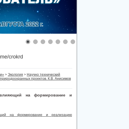
.me/crokrd
ти»
>
Экология
>
Научно технический
природоохранных проектов. К.В. Анисимов
, влияющий на формирование и
яющий на формирование и реализацию