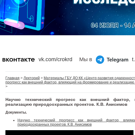
vk.com/crokrd
Мы в
t
Главная
>
Лекторий
>
Материалы ГБУ ДО КК «Центр развития одареннос
прогресс как внешний фактор, влияющий на формирование и реализацию 
>
Научно технический прогресс как внешний фактор
реализацию природоохранных проектов. К.В. Анисимов
Документы.
Научно технический прогресс как внешний фактор, вли
природоохранных проектов. К.В. Анисимов