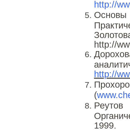
http://w
Основ
Практич
Золото
http://w
Дорохо
аналити
http://w
Прохор
(
www.che
Реутов
Органич
1999.