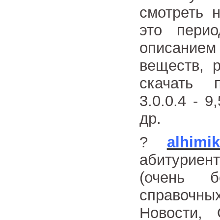
смотреть 
это пери
описанием
веществ, 
скачать 
3.0.0.4 - 
др.
?
alhimik
абитуриен
(очень 
справочны
Новости, 