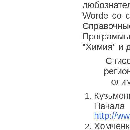
любознате
Worde со 
Справочны
Программы,
"Химия" и 
Списо
регио
оли
Кузьмен
Начала
http://w
Хомчен