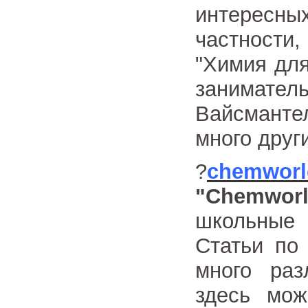
интересны
частности
"Химия дл
занимат
Вайсмантел
много друг
?
chemworl
"
Chemwor
школьные 
Статьи по
много раз
здесь мож