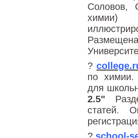
Соловов, 
химии
иллюстри
Размещен
Университ
?
college.r
по химии.
для школьн
2.5"
Раздел
статей. O
регистраци
?
school-se