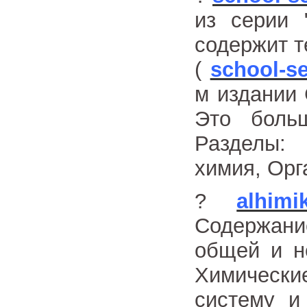
из серии 
содержит т
(
school-se
м издани
Это боль
Разделы:
химия, Орг
?
alhimi
Содержани
общей и не
Химически
систему и