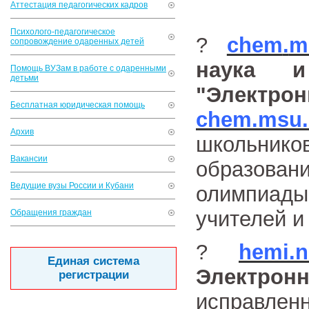
Аттестация педагогических кадров
Психолого-педагогическое
?
chem
.
m
сопровождение одаренных детей
наука и
Помощь ВУЗам в работе с одаренными
детьми
"Электро
Бесплатная юридическая помощь
chem
.
msu
.
Архив
школьник
Вакансии
образовани
Ведущие вузы России и Кубани
олимпиад
учителей и
Обращения граждан
?
hemi.n
Единая система
Электрон
регистрации
исправлен