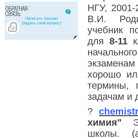
НГУ, 2001-
В.И. Род
Написать письмо
(задать свой вопрос)
учебник п
для
8-11
к
начального
экзамена
хорошо ил
термины, 
задачам и 
?
chemistr
химия"
Эл
школы. (