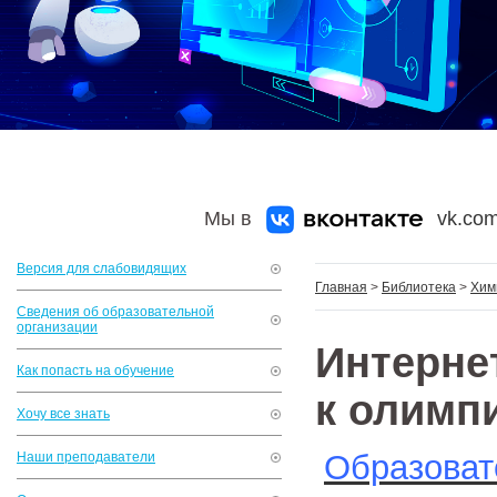
Мы в
vk.com
Версия для слабовидящих
Главная
>
Библиотека
>
Хим
Сведения об образовательной
организации
Интерне
Как попасть на обучение
к олимп
Хочу все знать
Образоват
Наши преподаватели