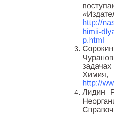
посту
«Издател
http://n
himii-dl
p.html
Сорокин
Чурано
задача
Хим
http://w
Лидин Р
Неорга
Справ