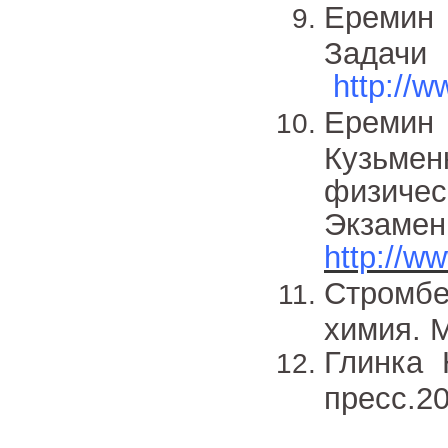
Еремин 
Задач
http://w
Еремин 
Кузьме
физичес
Эк
http://ww
Стромбе
химия. М
Глинка 
пресс.20