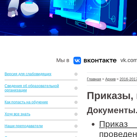
Мы в
vk.com
Версия для слабовидящих
Главная
>
Архив
>
2016-2017
Сведения об образовательной
организации
Приказы,
Как попасть на обучение
Документы
Хочу все знать
Приказ
Наши преподаватели
проведе