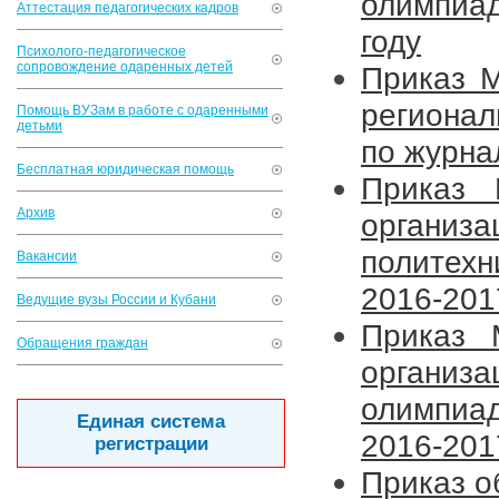
олимпиа
Аттестация педагогических кадров
году
Психолого-педагогическое
сопровождение одаренных детей
Приказ 
регионал
Помощь ВУЗам в работе с одаренными
детьми
по журна
Бесплатная юридическая помощь
Приказ
Архив
организ
политех
Вакансии
2016-201
Ведущие вузы России и Кубани
Приказ
Обращения граждан
организ
олимпиа
Единая система
2016-201
регистрации
Приказ о