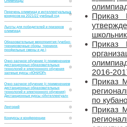
Олимпиады
олимпиад
Перечень олимпиад и интеллектуальных
Приказ
конкурсов на 2021/22 учебный год
утвержд
Льготы для победителей и призеров
олимпиад
школьник
Приказ
Образовательные мероприятия (учебно-
тренировочные сборы, тренинги,
профильные смены и др.)
организ
олимпиа
Очно-заочное обучение (с применением
дистанционных образовательных
технологий и электронного обучения
2016-201
заочные курсы «ЮНИОР»
Приказ 
Очно-заочное обучение (с применением
дистанционных образовательных
регионал
технологий и электронного обучения)
Дистанционные курсы «Интеллектуал»
по кубан
Лекторий
Приказ 
региона
Конкурсы и конференции