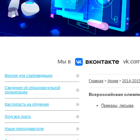
Мы в
vk.com
Версия для слабовидящих
Главная
>
Архив
>
2014-2015
Сведения об образовательной
организации
Всероссийская олимп
Как попасть на обучение
Приказы, письма
Хочу все знать
Наши преподаватели